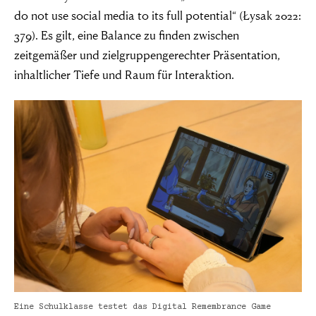
unternehmen”
do not use social media to its full potential“ (Łysak 2022:
379). Es gilt, eine Balance zu finden zwischen
zeitgemäßer und zielgruppengerechter Präsentation,
Simon Wiesenthal (1908 – 2005)
inhaltlicher Tiefe und Raum für Interaktion.
Eine Schulklasse testet das Digital Remembrance Game