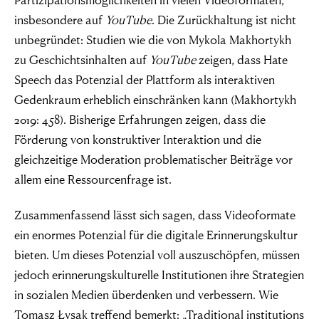
insbesondere auf
YouTube
. Die Zurückhaltung ist nicht
unbegründet: Studien wie die von Mykola Makhortykh
zu Geschichtsinhalten auf
YouTube
zeigen, dass Hate
Speech das Potenzial der Plattform als interaktiven
Gedenkraum erheblich einschränken kann (Makhortykh
2019: 458). Bisherige Erfahrungen zeigen, dass die
Förderung von konstruktiver Interaktion und die
„Damit das Böse
gleichzeitige Moderation problematischer Beiträge vor
gedeiht, braucht
allem eine Ressourcenfrage ist.
es nur gute
Zusammenfassend lässt sich sagen, dass Videoformate
ein enormes Potenzial für die digitale Erinnerungskultur
Menschen, die
bieten. Um dieses Potenzial voll auszuschöpfen, müssen
jedoch erinnerungskulturelle Institutionen ihre Strategien
nichts
in sozialen Medien überdenken und verbessern. Wie
Tomasz Łysak treffend bemerkt: „Traditional institutions