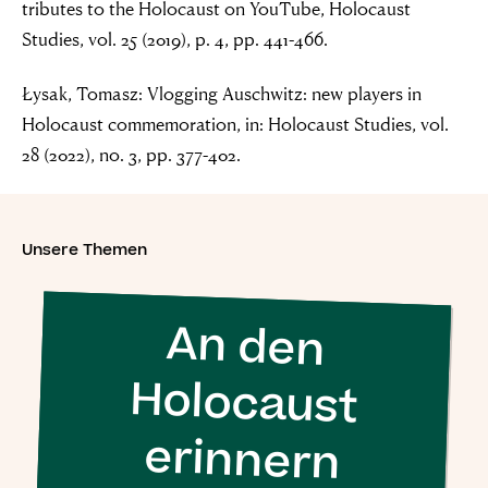
tributes to the Holocaust on YouTube, Holocaust
Studies, vol. 25 (2019), p. 4, pp. 441-466.
Łysak, Tomasz: Vlogging Auschwitz: new players in
Holocaust commemoration, in: Holocaust Studies, vol.
28 (2022), no. 3, pp. 377-402.
Unsere Themen
An den
Holocaust
Folgt uns auf Social Media
erinnern