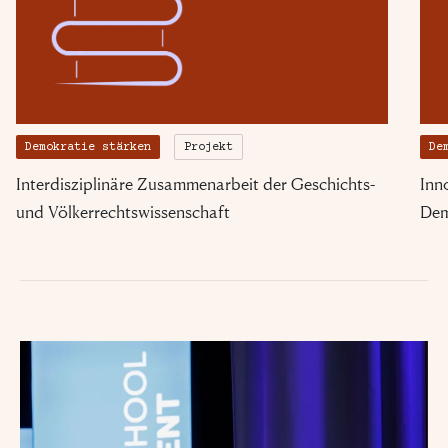
Demokratie stärken
Projekt
De
Interdisziplinäre Zusammenarbeit der Geschichts-
Inn
und Völkerrechtswissenschaft
Dem