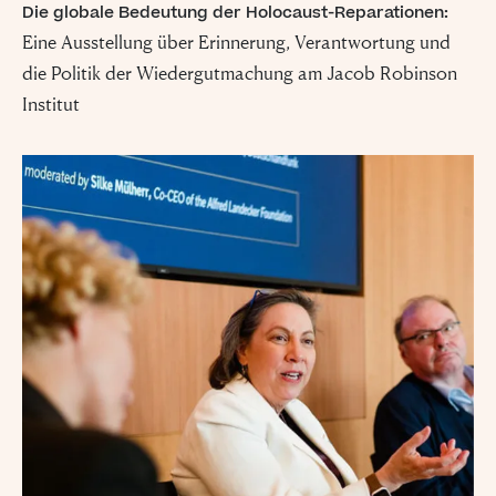
gedeiht, braucht
Die globale Bedeutung der Holocaust-Reparationen:
es nur gute
Eine Ausstellung über Erinnerung, Verantwortung und
die Politik der Wiedergutmachung am Jacob Robinson
Menschen, die
Institut
nichts
unternehmen”
Simon Wiesenthal (1908 – 2005)