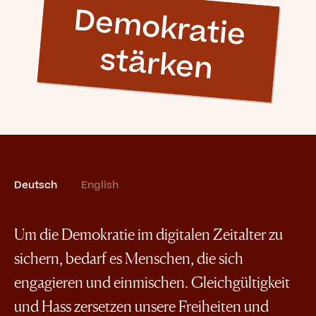
D
e
m
o
k
ra
tie
stä
rk
e
n
Deutsch
English
Um die Demokratie im digitalen Zeitalter zu
sichern, bedarf es Menschen, die sich
engagieren und einmischen. Gleichgültigkeit
und Hass zersetzen unsere Freiheiten und