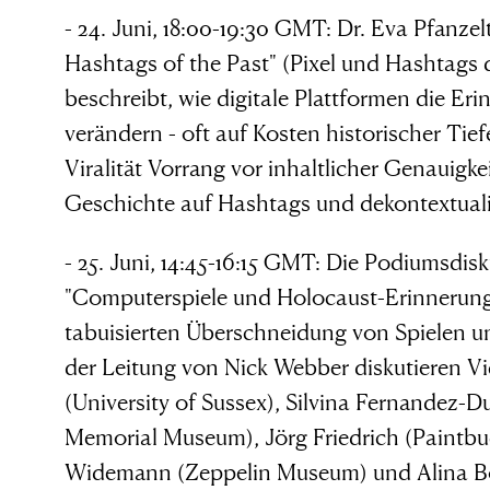
- 24. Juni, 18:00-19:30 GMT: Dr. Eva Pfanzel
Hashtags of the Past" (Pixel und Hashtags d
beschreibt, wie digitale Plattformen die E
verändern - oft auf Kosten historischer Tief
Damit das Bö
Viralität Vorrang vor inhaltlicher Genauig
Geschichte auf Hashtags und dekontextualis
eiht, brauch
- 25. Juni, 14:45-16:15 GMT: Die Podiumsd
"Computerspiele und Holocaust-Erinnerung" 
r gute Mensch
tabuisierten Überschneidung von Spielen u
der Leitung von Nick Webber diskutieren V
(University of Sussex), Silvina Fernandez-
die nichts
Memorial Museum), Jörg Friedrich (Paintb
Widemann (Zeppelin Museum) und Alina Both