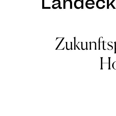
Landeck
Zukunftsp
Ho