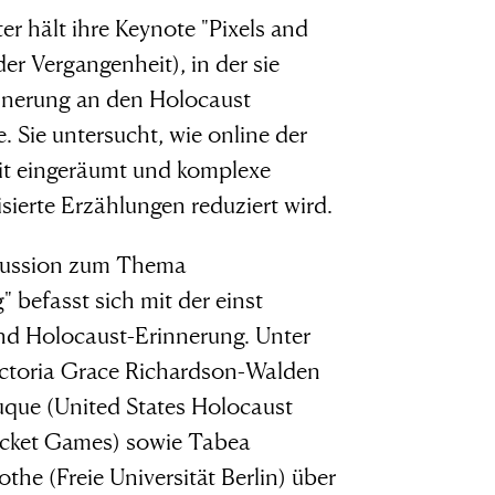
ter hält ihre Keynote "Pixels and
er Vergangenheit), in der sie
rinnerung an den Holocaust
e. Sie untersucht, wie online der
se
keit eingeräumt und komplexe
ierte Erzählungen reduziert wird.
t es
iskussion zum Thema
befasst sich mit der einst
en,
nd Holocaust-Erinnerung. Unter
ictoria Grace Richardson-Walden
Duque (United States Holocaust
ucket Games) sowie Tabea
e (Freie Universität Berlin) über