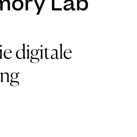
mory Lab
e digitale
ung