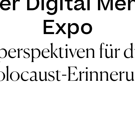
er Digital Me
Expo
erspektiven für di
locaust-Erinner