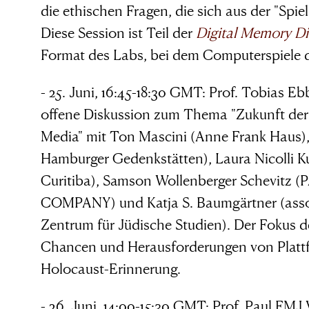
unternehmen
die ethischen Fragen, die sich aus der "Spie
Diese Session ist Teil der
Digital Memory Di
Format des Labs, bei dem Computerspiele d
Simon Wiesenthal (1908 – 2005)
- 25. Juni, 16:45-18:30 GMT: Prof. Tobias 
offene Diskussion zum Thema "Zukunft der
Media" mit Ton Mascini (Anne Frank Haus), 
Hamburger Gedenkstätten), Laura Nicolli 
Curitiba), Samson Wollenberger Schevit
COMPANY) und Katja S. Baumgärtner (assoz
Zentrum für Jüdische Studien). Der Fokus de
Chancen und Herausforderungen von Plattf
Holocaust-Erinnerung.
- 26. Juni, 14:00-15:30 GMT: Prof. Paul FMJ 