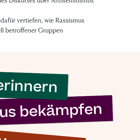
 des Diskurses über Antisemitismus
”
dafür vertiefen, wie Rassismus
ell betroffener Gruppen
erinnern
mus bekämpfen