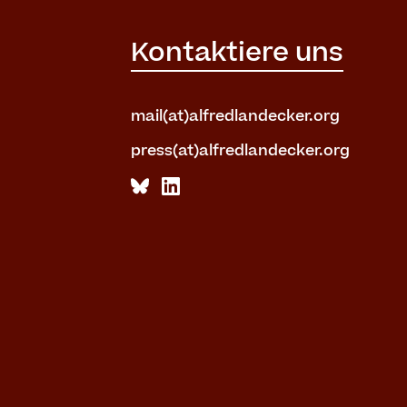
Kontaktiere uns
mail(at)alfredlandecker.org
press(at)alfredlandecker.org