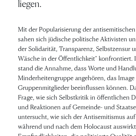
liegen.
Mit der Popularisierung der antisemitische
sahen sich jüdische politische Aktivisten und
Damit das Bö
der Solidarität, Transparenz, Selbstzensu
Wäsche in der Öffentlichkeit" konfrontiert.
stand die Annahme, dass Worte und Handlu
eiht, brauch
Minderheitengruppe angehören, das Image u
Gruppenmitglieder beeinflussen können. Das
r gute Mensch
Frage, wie sich Selbstkritik in öffentlichen
und Reaktionen auf Gemeinde- und Staatseb
die nichts
untersucht, wie sich der Antisemitismus auf 
während und nach dem Holocaust auswirkte,