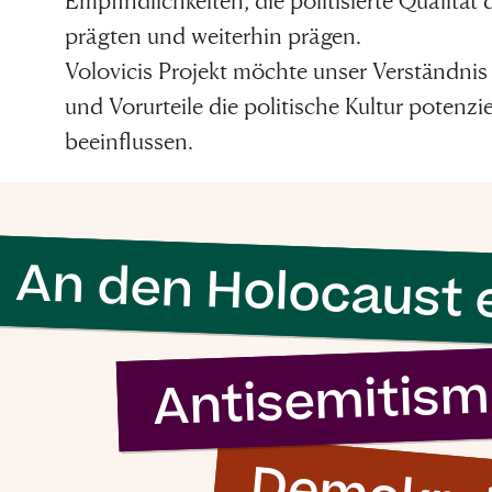
Empfindlichkeiten, die politisierte Qualität
unternehmen
prägten und weiterhin prägen.
Volovicis Projekt möchte unser Verständnis 
und Vorurteile die politische Kultur potenzi
Simon Wiesenthal (1908 – 2005)
beeinflussen.
An den Holocaust 
Antisemitis