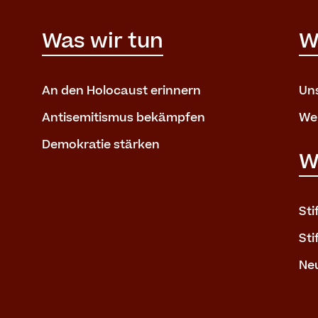
Was wir tun
W
An den Holocaust erinnern
Un
Antisemitismus bekämpfen
We
Demokratie stärken
W
St
Sti
Neu