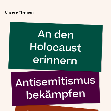
nichts
unternehmen”
Unsere Themen
An den
Holocaust
Simon Wiesenthal (1908 – 2005)
erinnern
Antisemitismus
bekämpfen