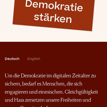
D
e
m
o
k
ra
tie
stä
rk
e
n
Deutsch
English
Um die Demokratie im digitalen Zeitalter zu
sichern, bedarf es Menschen, die sich
engagieren und einmischen. Gleichgültigkeit
und Hass zersetzen unsere Freiheiten und