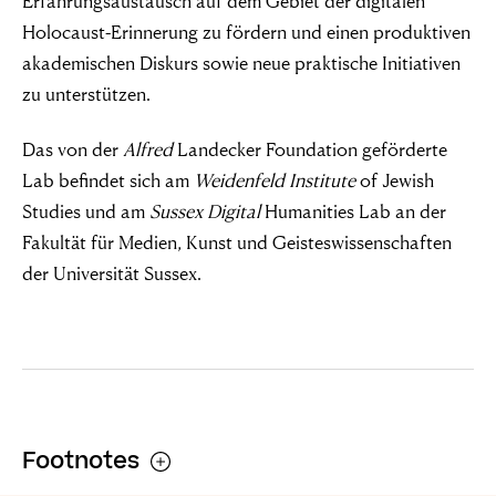
Erfahrungsaustausch auf dem Gebiet der digitalen
Holocaust-Erinnerung zu fördern und einen produktiven
akademischen Diskurs sowie neue praktische Initiativen
zu unterstützen.
Das von der
Alfred
Landecker Foundation geförderte
Lab befindet sich am
Weidenfeld Institute
of Jewish
Studies und am
Sussex Digital
Humanities Lab an der
Fakultät für Medien, Kunst und Geisteswissenschaften
„Damit das Böse
der Universität Sussex.
gedeiht, braucht
es nur gute
Menschen, die
Footnotes