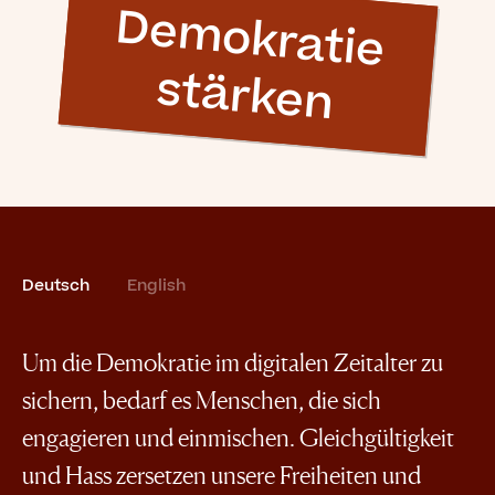
D
e
m
o
k
ra
tie
stä
rk
e
n
Deutsch
English
Um die Demokratie im digitalen Zeitalter zu
sichern, bedarf es Menschen, die sich
engagieren und einmischen. Gleichgültigkeit
und Hass zersetzen unsere Freiheiten und