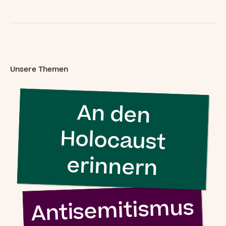
Menschen, die
nichts
unternehmen”
Unsere Themen
Simon Wiesenthal (1908 – 2005)
An den
Holocaust
erinnern
Antisemitismus