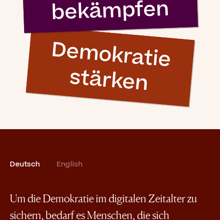
bekämpfen
D
e
m
o
k
ra
tie
stä
rk
e
n
Deutsch
English
Um die Demokratie im digitalen Zeitalter zu
sichern, bedarf es Menschen, die sich