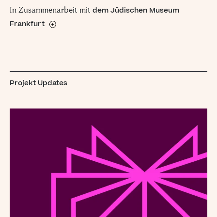
In Zusammenarbeit mit
dem Jüdischen Museum
Frankfurt
Das 1988 gegründete Jüdische Museum Frankfurt vermittelt
die 900-jährige Geschichte jüdischen Lebens in der Stadt.
Mit einem Angebot aus Ausstellungen, Schulprogrammen und
Lehrkräfte-Fortbildungen hat es sich als Institution der
Projekt Updates
kulturellen und politischen Bildung in der Rhein-Main-
Region etabliert. Das Bildungsprogramm „AntiAnti. Museum
goes School" läuft seit 2017 und wurde 2024 an aktuelle
gesellschaftliche Entwicklungen angepasst.
Mehr Informationen