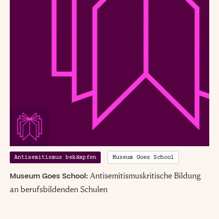
„Damit das Böse
Antisemitismus bekämpfen
Museum Goes School
gedeiht, braucht
Antisemitismuskritische Bildung
Museum Goes School:
an berufsbildenden Schulen
es nur gute