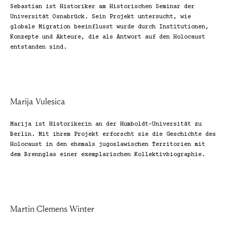
Sebastian ist Historiker am Historischen Seminar der 
Universität Osnabrück. Sein Projekt untersucht, wie 
globale Migration beeinflusst wurde durch Institutionen, 
Konzepte und Akteure, die als Antwort auf den Holocaust 
entstanden sind.
„Damit das Böse
gedeiht, braucht
Marija Vulesica
es nur gute
Marija ist Historikerin an der Humboldt-Universität zu 
Menschen, die
Berlin. Mit ihrem Projekt erforscht sie die Geschichte des 
Holocaust in den ehemals jugoslawischen Territorien mit 
dem Brennglas einer exemplarischen Kollektivbiographie.
nichts
unternehmen”
Martin Clemens Winter