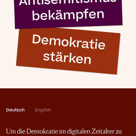
bekämpfen
D
e
m
o
k
ra
tie
stä
rk
e
n
Deutsch
English
Um die Demokratie im digitalen Zeitalter zu