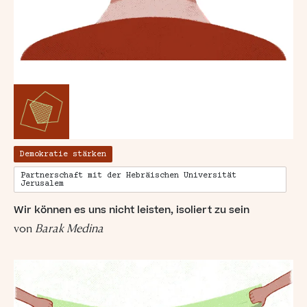
Demokratie stärken
Partnerschaft mit der Hebräischen Universität
Jerusalem
„Damit das Böse
Wir können es uns nicht leisten, isoliert zu sein
von
Barak Medina
gedeiht, braucht
es nur gute